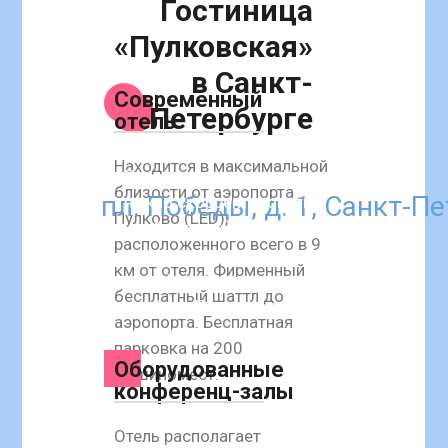
Гостиница
«Пулковская»
в Санкт-
Современный
Петербурге
отель
Находится в максимальной
Перейдя по ссылке, Вам
близости от аэропорта
пл. Победы, д. 1, Санкт-П
нужно скорректировать
Пулково (LED),
необходимые даты
расположенного всего в 9
проживания, количество
км от отеля. Фирменный
гостей и нажать кнопку
бесплатный шаттл до
«Найти». Промокод на
аэропорта. Бесплатная
скидку уже применен.
парковка на 200
Оборудованные
машиномест.
конференц-залы
Отель располагает